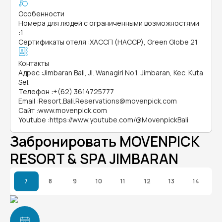
Особенности
Номера для людей с ограниченными возможностями
:
1
Сертификаты отеля
:
ХАССП (HACCP), Green Globe 21
Контакты
Адрес
:
Jimbaran Bali, Jl. Wanagiri No.1, Jimbaran, Kec. Kuta
Sel.
Телефон
:
+(62) 3614725777
Email
:
Resort.Bali.Reservations@movenpick.com
Сайт
:
www.movenpick.com
Youtube
:
https://www.youtube.com/@MovenpickBali
Забронировать MOVENPICK
RESORT & SPA JIMBARAN
7
8
9
10
11
12
13
14