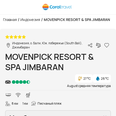
/
/
Главная
Индонезия
MOVENPICK RESORT & SPA JIMBARAN
1/64
Индонезия, о. Бали, Юж. побережье (South Bali),
Джимбаран
MOVENPICK RESORT &
SPA JIMBARAN
27 °C
28 °C
August средняя температура
8 км
1 км
Песчаный пляж