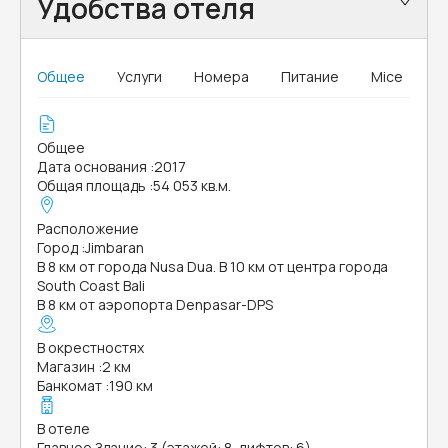
Удобства отеля
Общее
Услуги
Номера
Питание
Mice
Общее
Дата основания
:
2017
Общая площадь
:
54 053 кв.м.
Расположение
Город
:
Jimbaran
В 8 км от города Nusa Dua. В 10 км от центра города
South Coast Bali
В 8 км от аэропорта Denpasar-DPS
В окрестностях
Магазин
:
2 км
Банкомат
:
190 км
В отеле
Главное Здание: 3 (этажей: 8, лифтов: 6)