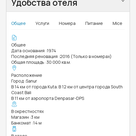
Удобства отеля
Общее
Услуги
Номера
Питание
Mice
Общее
Дата основания
:
1974
Последняя реновация
:
2016 (Только в номерах)
Общая площадь
:
30 000 кв.м.
Расположение
Город
:
Sanur
В 14 км от города Kuta. В 12 км от центра города South
Coast Bali
В 11 км от аэропорта Denpasar-DPS
В окрестностях
Магазин
:
3 км
Банкомат
:
14 м
В отеле