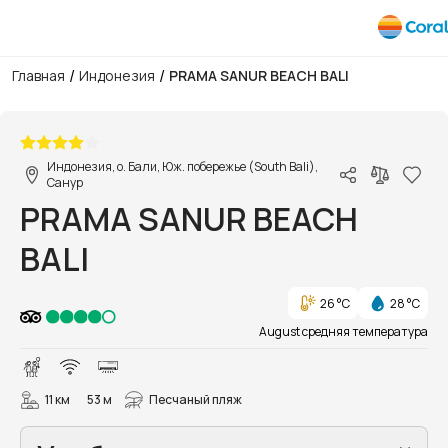
/
/
Главная
Индонезия
PRAMA SANUR BEACH BALI
1/123
Индонезия, о. Бали, Юж. побережье (South Bali),
Санур
PRAMA SANUR BEACH
BALI
26 °C
28 °C
August средняя температура
11 км
53 м
Песчаный пляж