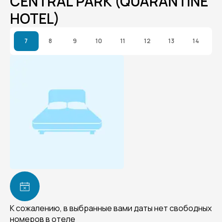
CENTRAL PARK (QUARANTINE
HOTEL)
7
8
9
10
11
12
13
14
К сожалению, в выбранные вами даты нет свободных
номеров в отеле