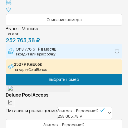
Описание номера
Вылет
:
Москва
Цена от
252 763,38 ₽
От
8 776,51 ₽
в месяц
в кредит или в рассрочку
2527₽ Кешбэк
на карту CoralBonus
Выбрать номер
Deluxe Pool Access
Питание и размещение
Завтрак - Взрослых:2
258 005,78 ₽
Завтрак - Взрослых:2