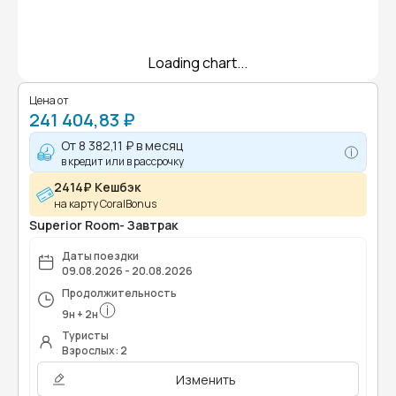
Loading chart...
Цена от
241 404,83 ₽
От
8 382,11 ₽
в месяц
в кредит или в рассрочку
2414₽ Кешбэк
на карту CoralBonus
Superior Room- Завтрак
Даты поездки
09.08.2026 - 20.08.2026
Продолжительность
9
н
+
2
н
Туристы
Взрослых: 2
Изменить