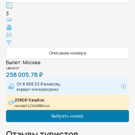
3
Описание номера
Вылет
:
Москва
Цена от
258 005,78 ₽
От
8 958,53 ₽
в месяц
в кредит или в рассрочку
2580₽ Кешбэк
на карту CoralBonus
Выбрать номер
Отзывы туристов