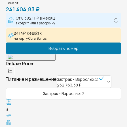
Цена от
241 404,83 ₽
От
8 382,11 ₽
в месяц
в кредит или в рассрочку
2414₽ Кешбэк
на карту CoralBonus
Выбрать номер
Deluxe Room
Питание и размещение
Завтрак - Взрослых:2
252 763,38 ₽
Завтрак - Взрослых:2
3