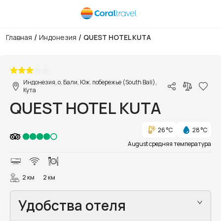
/
/
Главная
Индонезия
QUEST HOTEL KUTA
1/10
Индонезия, о. Бали, Юж. побережье (South Bali),
Кута
QUEST HOTEL KUTA
26 °C
28 °C
August средняя температура
2 км
2 км
Удобства отеля