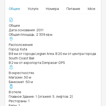
Общее
Услуги
Номера
Питание
Mice
Общее
Дата основания
:
2011
Общая площадь
:
2 309 кв.м.
Расположение
Город
:
Kuta
В 8 км от города Legian Area. В 20 км от центра города
South Coast Bali
В 2 км от аэропорта Denpasar-DPS
В окрестностях
Магазин
:
50 м
Банкомат
:
50 м
В отеле
Главное Здание: 1 (этажей: 5, лифтов: 2)
Рестораны: 1
Бары: 1