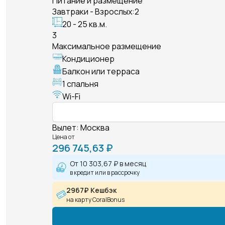
Питание и размещение
Завтраки - Взрослых:2
20 - 25 кв.м.
3
Максимальное размещение
Кондиционер
Балкон или терраса
1 спальня
Wi-Fi
Вылет
:
Москва
Цена от
296 745,63 ₽
От
10 303,67 ₽
в месяц
в кредит или в рассрочку
2967₽ Кешбэк
на карту CoralBonus