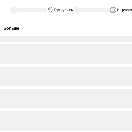
Где купить
₽
-
русс
Больше