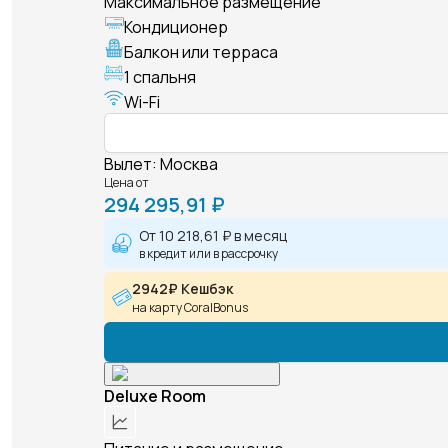
Максимальное размещение
Кондиционер
Балкон или терраса
1 спальня
Wi-Fi
Вылет
:
Москва
Цена от
294 295,91 ₽
От
10 218,61 ₽
в месяц
в кредит или в рассрочку
2942₽ Кешбэк
на карту CoralBonus
Deluxe Room