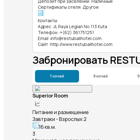
Депозит при заселении
:
Наличные
Сертификаты отеля
:
Другое
Контакты
Адрес
:
JL Raya Legian No 113 Kuta
Телефон
:
+(62) 361751251
Email
:
info@restubalihotel.com
Сайт
:
http://www.restubalihotel.com
Забронировать RESTU
7 ночей
8 ночей
9
Superior Room
Питание и размещение
Завтраки - Взрослых:2
16 кв.м.
3