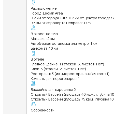
Расположение
Город
:
Legian Area
В 2 км от города Kuta. В 2 км от центра города S
В 5 км от аэропорта Denpasar-DPS
В окрестностях
Магазин
:
2 км
Автобусная остановка или метро
:
1 км
Банкомат
:
10 км
В отеле
Главное Здание: 1 (этажей: 3, лифтов: Нет)
Блок: 3 (этажей: 2, лифтов: Нет)
Рестораны: 3 (из них ресторанов а’ля карт: 1)
Комнаты для переговоров: 1
Бассейны для взрослых: 2
Открытый Бассейн (площадь 40 кв.м., глубина 1
Открытый Бассейн (площадь 75 кв.м., глубина 10
Особенности