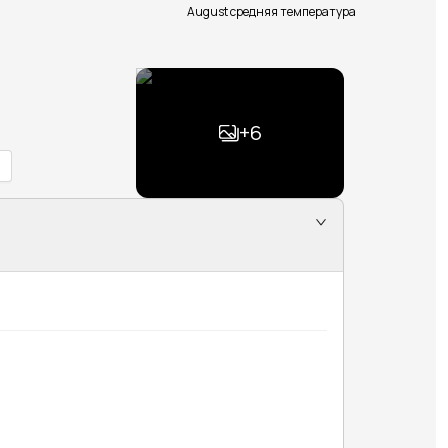
August средняя температура
+
6