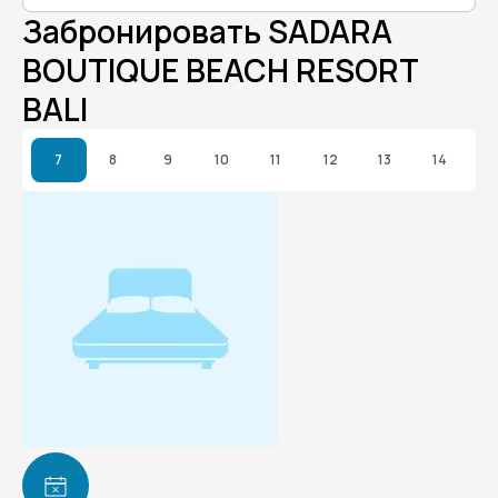
Забронировать SADARA
BOUTIQUE BEACH RESORT
BALI
7
8
9
10
11
12
13
14