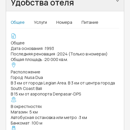
Удобства отеля
Общее
Услуги
Номера
Питание
Общее
Дата основания
:
1993
Последняя реновация
:
2024 (Только в номерах)
Общая площадь
:
20 000 кв.м.
Расположение
Город
:
Nusa Dua
В 3 км от города Legian Area. В 3 км от центра города
South Coast Bali
В 15 км от аэропорта Denpasar-DPS
В окрестностях
Магазин
:
5 км
Автобусная остановка или метро
:
3 км
Банкомат
:
100 м