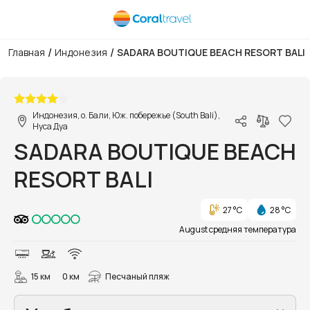
/
/
Главная
Индонезия
SADARA BOUTIQUE BEACH RESORT BALI
1/16
Индонезия, о. Бали, Юж. побережье (South Bali),
Нуса Дуа
SADARA BOUTIQUE BEACH
RESORT BALI
27 °C
28 °C
August средняя температура
15 км
0 км
Песчаный пляж