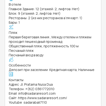
В отеле
Главное Здание: 12 (этажей: 2, лифтов: Нет)
Блок: 9 (этажей: 2, лифтов: Нет)
Рестораны: 2 (из них ресторанов а’ля карт: 1)
Бары: 1
Пляж
Первая береговая линия , Между отелем и пляжем
проходит пешеходный променад
Общественный пляж, протяженность 100 м
Песчаный пляж
Песчаный вход в воду
Особенности
Депозит при заселении
:
Кредитная карта, Наличные
Контакты
Адрес
:
Jl. Pratama Nusa Dua
Телефон
:
+(62) 0361772010
Email
:
info@sadararesort.com
Сайт
:
https://www.sadararesort.com/
Youtube
:
sadarabali7110