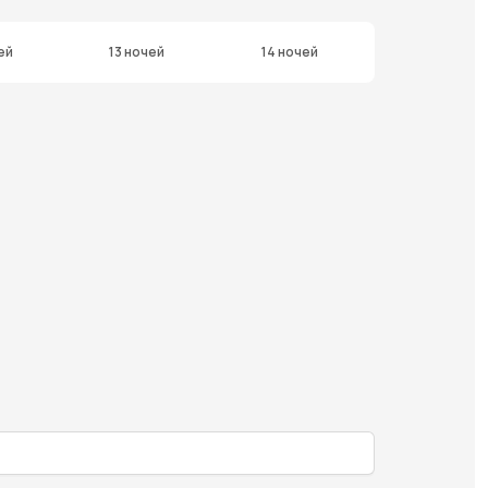
ей
13 ночей
14 ночей