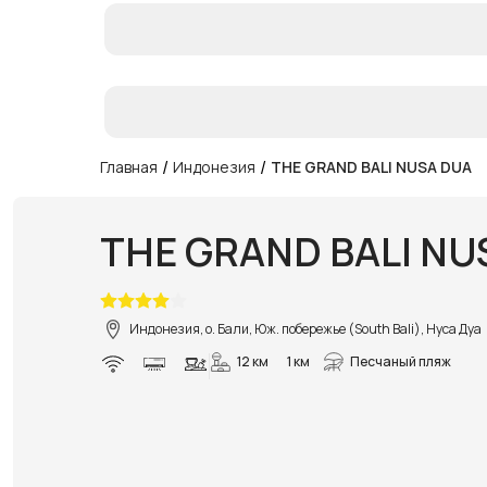
/
/
Главная
Индонезия
THE GRAND BALI NUSA DUA
THE GRAND BALI NU
Индонезия, о. Бали, Юж. побережье (South Bali), Нуса Дуа
12 км
1 км
Песчаный пляж