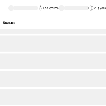
Где купить
₽
-
русс
Больше