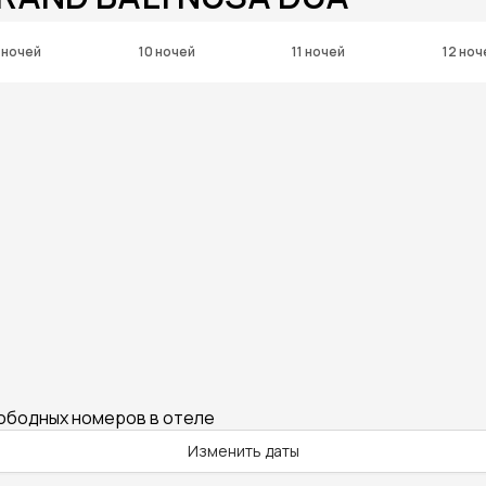
 ночей
10 ночей
11 ночей
12 ноч
вободных номеров в отеле
Изменить даты