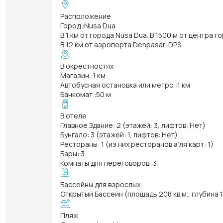
Расположение
Город
:
Nusa Dua
В 1 км от города Nusa Dua. В 1500 м от центра го
В 12 км от аэропорта Denpasar-DPS
В окрестностях
Магазин
:
1 км
Автобусная остановка или метро
:
1 км
Банкомат
:
50 м
В отеле
Главное Здание: 2 (этажей: 3, лифтов: Нет)
Бунгало: 3 (этажей: 1, лифтов: Нет)
Рестораны: 1 (из них ресторанов а’ля карт: 1)
Бары: 3
Комнаты для переговоров: 3
Бассейны для взрослых
Открытый Бассейн (площадь 208 кв.м., глубина 
Пляж