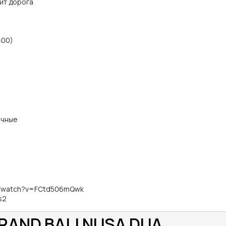
ит дорога
:00)
ичные
om/watch?v=FCtd506mQwk
s2
RAND BALI NUSA DUA