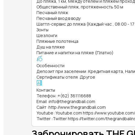
До пляжа, 1 км, Между отелем и пляжем проход
Общественный пляж, протяженность 50 м
Песчаный пляж
Песчаный вход в воду
Шаттл-сервис до пляжа (Каждый час , 08:00 - 17
Зонты
Шезлонги
Пляжные полотенца
Душ на пляже
Питание и напитки на пляже (Платно)
Особенности
Депозит при заселении
:
Кредитная карта, Нал
Сертификаты отеля
:
Другое
Контакты
Телефон
:
+(62) 361116688
Email
:
info@thegrandbali.com
Сайт
:
http://www.thegrandbali.com
Youtube
:
Youtube.com https://www.youtube.c
Twitter
:
Twitter https://twitter.com/thegrandbalin
Забронировать THE G