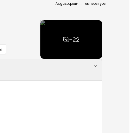
August средняя температура
+
22
ы