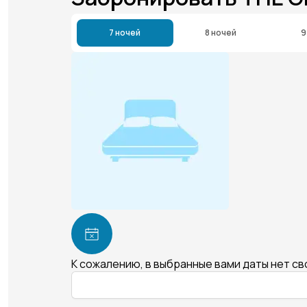
7 ночей
8 ночей
9
К сожалению, в выбранные вами даты нет с