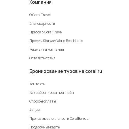
Компания
О Coral Travel
Благодарности
Пресса о Coral Travel
Премия Starway World Best Hotels
Реквизиты компаний
Оставить отзыв
Бронирование туров на coral.ru
Контакты
Как забронировать онлайн
Способы оплаты
Акции
Программа лояльности CoralBonus
Подарочные карты