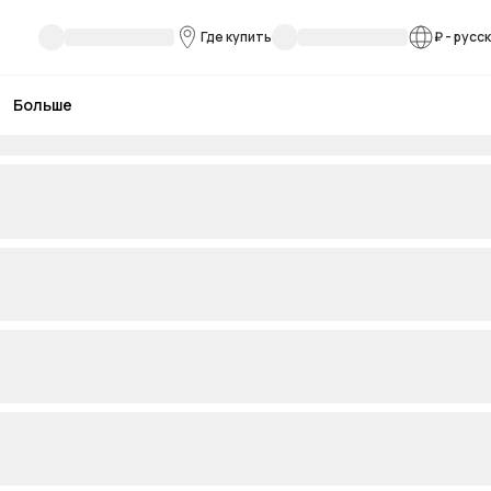
Где купить
₽
-
русс
Больше