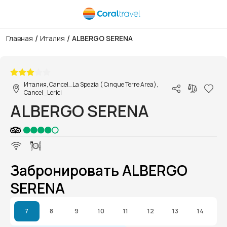
/
/
Главная
Италия
ALBERGO SERENA
1/1
Италия, Cancel_La Spezia ( Cınque Terre Area),
Cancel_Lerici
ALBERGO SERENA
Забронировать ALBERGO
SERENA
7
8
9
10
11
12
13
14