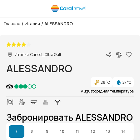
/
/
Главная
Италия
ALESSANDRO
1/1
Италия, Cancel_Olbia Gulf
ALESSANDRO
26 °C
27 °C
August средняя температура
Забронировать ALESSANDRO
7
8
9
10
11
12
13
14