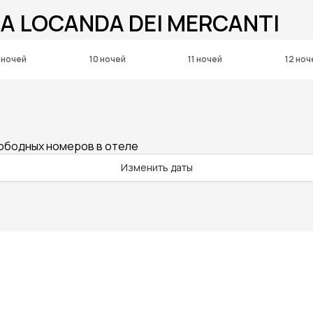
CA LOCANDA DEI MERCANTI
 ночей
10 ночей
11 ночей
12 ноч
вободных номеров в отеле
Изменить даты