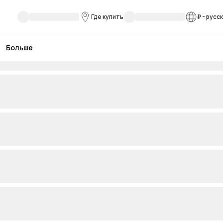
Где купить
₽
-
русс
Больше