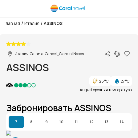
/
/
Главная
Италия
ASSINOS
1/1
Италия, Catania, Cancel_Giardini Naxos
ASSINOS
26 °C
27 °C
August средняя температура
Забронировать ASSINOS
7
8
9
10
11
12
13
14