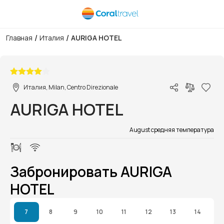
/
/
Главная
Италия
AURIGA HOTEL
1/1
Италия, Milan, Centro Direzionale
AURIGA HOTEL
August средняя температура
Забронировать AURIGA
HOTEL
7
8
9
10
11
12
13
14