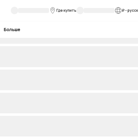
Где купить
₽
-
русс
Больше