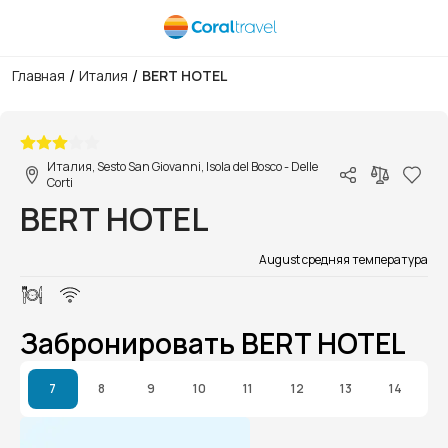
/
/
Главная
Италия
BERT HOTEL
1/1
Италия, Sesto San Giovanni, Isola del Bosco - Delle
Corti
BERT HOTEL
August средняя температура
Забронировать BERT HOTEL
7
8
9
10
11
12
13
14