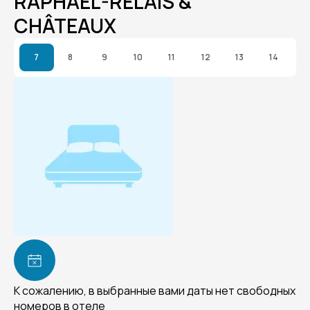
RAPHAËL-RELAIS &
CHÂTEAUX
7
8
9
10
11
12
13
14
К сожалению, в выбранные вами даты нет свободных
номеров в отеле