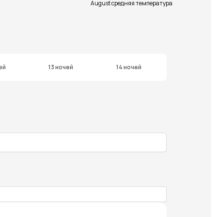
August средняя температура
ей
13 ночей
14 ночей