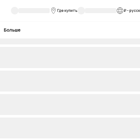
Где купить
₽
-
русс
Больше