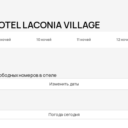
OTEL LACONIA VILLAGE
 ночей
10 ночей
11 ночей
12 ноч
вободных номеров в отеле
Изменить даты
Погода сегодня