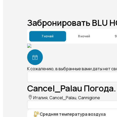
Забронировать BLU H
7 ночей
8 ночей
9
К сожалению, в выбранные вами даты нет с
Cancel_Palau Погода.
Италия, Cancel_Palau, Cannigione
Средняя температура воздуха