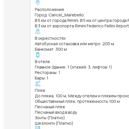
Расположение
Город
:
Cancel_Marebello.
В 5 км от города Rimini. В 5 км от центра города 
В 3 км от аэропорта Rimini Federico Fellini Airpor
В окрестностях
Автобусная остановка или метро
:
200 м
Банкомат
:
300 м
В отеле
Главное Здание: 1 (этажей: 3, лифтов: 1)
Рестораны: 1
Бары: 1
Пляж
До пляжа, 100 м, Между отелем и пляжем прох
Общественный пляж, протяженность 100 м
Песчаный пляж
Песчаный вход в воду
Зонты (Платно)
Шезлонги (Платно)