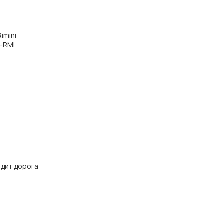
Rimini
t-RMI
одит дорога