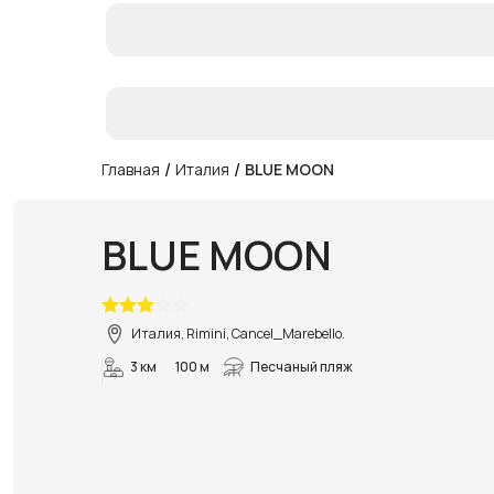
/
/
Главная
Италия
BLUE MOON
BLUE MOON
Италия, Rimini, Cancel_Marebello.
3 км
100 м
Песчаный пляж