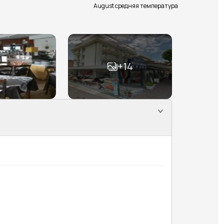
August средняя температура
+
14