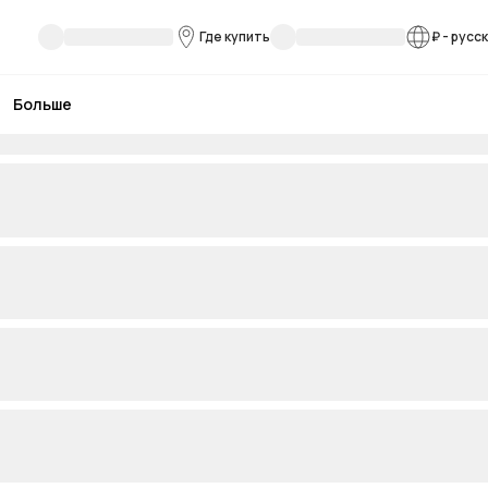
Где купить
₽
-
русс
Больше