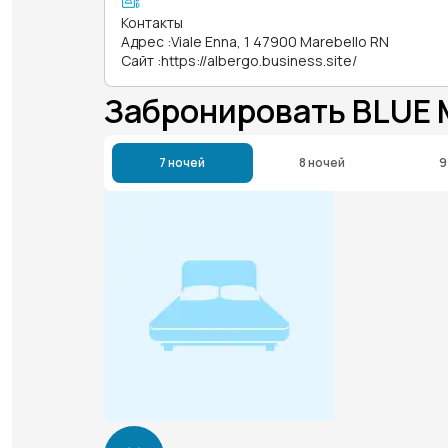
Контакты
Адрес
:
Viale Enna, 1 47900 Marebello RN
Сайт
:
https://albergo.business.site/
Забронировать BLUE
7 ночей
8 ночей
9