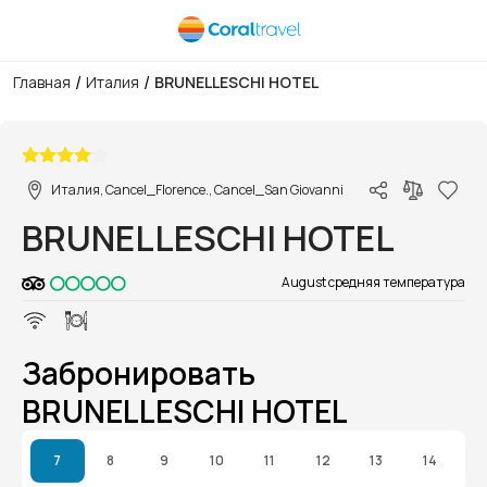
/
/
Главная
Италия
BRUNELLESCHI HOTEL
1/1
Италия, Cancel_Florence., Cancel_San Giovanni
BRUNELLESCHI HOTEL
August средняя температура
Забронировать
BRUNELLESCHI HOTEL
7
8
9
10
11
12
13
14