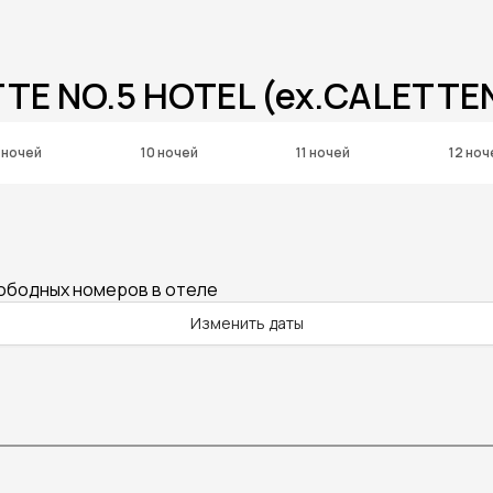
TE NO.5 HOTEL (ex.CALETTE
 ночей
10 ночей
11 ночей
12 ноч
вободных номеров в отеле
Изменить даты