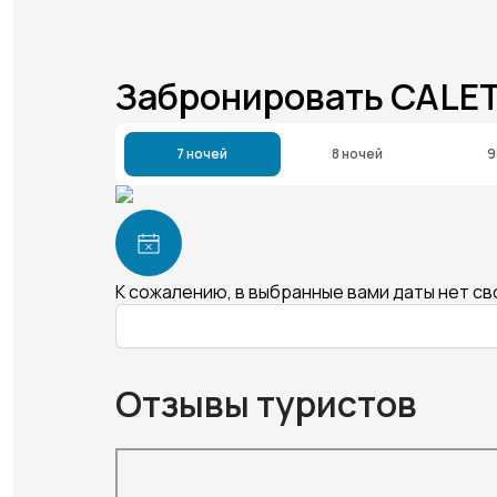
Забронировать CALET
7 ночей
8 ночей
9
К сожалению, в выбранные вами даты нет с
Отзывы туристов