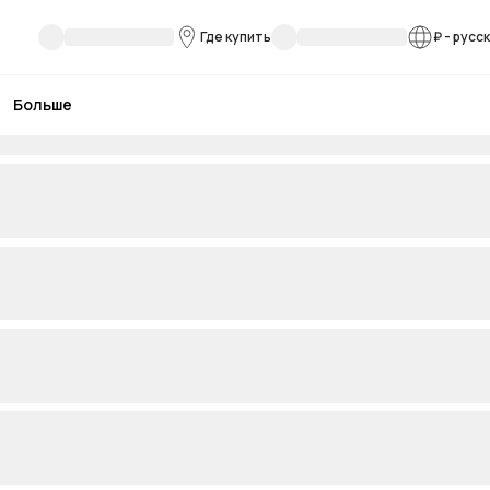
Где купить
₽
-
русс
Больше