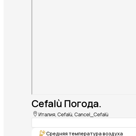
Cefalù Погода.
Италия, Cefalù, Cancel_Cefalù
Средняя температура воздуха