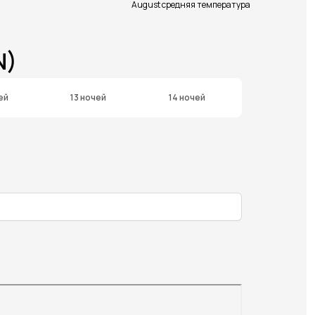
August средняя температура
N)
ей
13 ночей
14 ночей