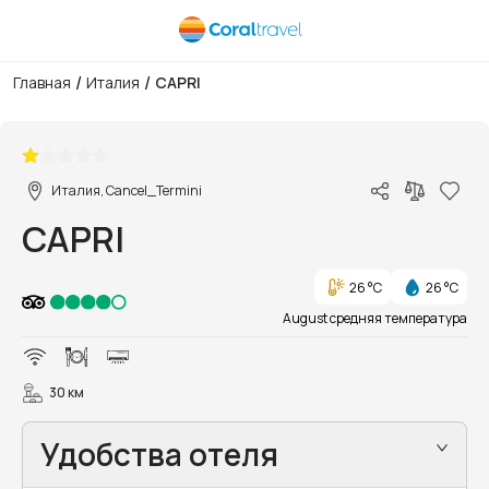
/
/
Главная
Италия
CAPRI
1/5
Италия, Cancel_Termini
CAPRI
26 °C
26 °C
August средняя температура
30 км
Удобства отеля