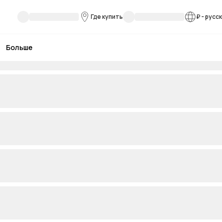
Где купить
₽
-
русс
Больше