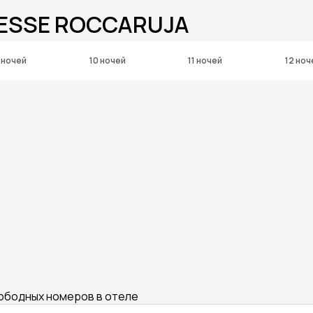
 ESSE ROCCARUJA
 ночей
10 ночей
11 ночей
12 ноч
вободных номеров в отеле