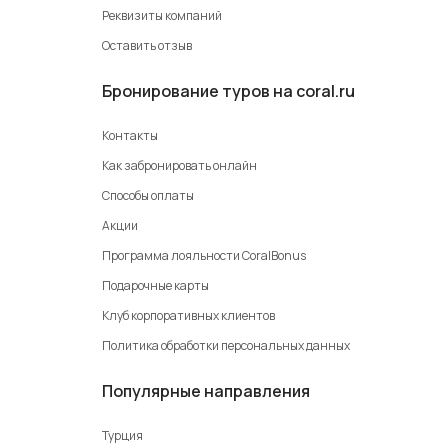
Реквизиты компаний
Оставить отзыв
Бронирование туров на coral.ru
Контакты
Как забронировать онлайн
Способы оплаты
Акции
Программа лояльности CoralBonus
Подарочные карты
Клуб корпоративных клиентов
Политика обработки персональных данных
Популярные направления
Турция