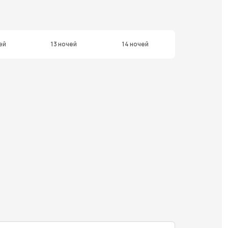
ей
13 ночей
14 ночей