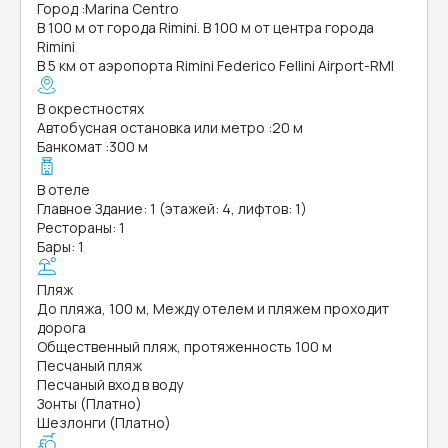
Город
:
Marina Centro
В 100 м от города Rimini. В 100 м от центра города
Rimini
В 5 км от аэропорта Rimini Federico Fellini Airport-RMI
В окрестностях
Автобусная остановка или метро
:
20 м
Банкомат
:
300 м
В отеле
Главное Здание: 1 (этажей: 4, лифтов: 1)
Рестораны: 1
Бары: 1
Пляж
До пляжа, 100 м, Между отелем и пляжем проходит
дорога
Общественный пляж, протяженность 100 м
Песчаный пляж
Песчаный вход в воду
Зонты (Платно)
Шезлонги (Платно)