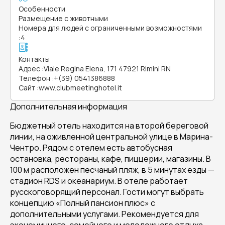
Особенности
Размещение с животными
Номера для людей с ограниченными возможностями
:
4
Контакты
Адрес
:
Viale Regina Elena, 171 47921 Rimini RN
Телефон
:
+(39) 0541386888
Сайт
:
www.clubmeetinghotel.it
Дополнительная информация
Бюджетный отель находится на второй береговой
линии, на оживленной центральной улице в Марина-
Чентро. Рядом с отелем есть автобусная
остановка, рестораны, кафе, пиццерии, магазины. В
100 м расположен песчаный пляж, в 5 минутах езды —
стадион RDS и океанариум. В отеле работает
русскоговорящий персонал. Гости могут выбрать
концепцию «Полный пансион плюс» с
дополнительными услугами. Рекомендуется для