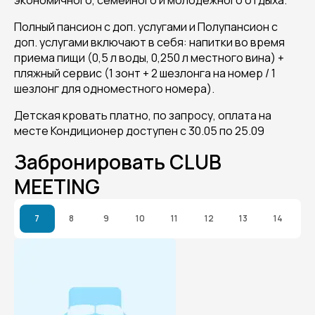
экономичного, семейного и молодежного отдыха.
Полный пансион с доп. услугами и Полупансион с
доп. услугами включают в себя: напитки во время
приема пищи (0,5 л воды, 0,250 л местного вина) +
пляжный сервис (1 зонт + 2 шезлонга на номер / 1
шезлонг для одноместного номера).
Детская кровать платно, по запросу, оплата на
месте Кондиционер доступен с 30.05 по 25.09
Забронировать CLUB
MEETING
7
8
9
10
11
12
13
14