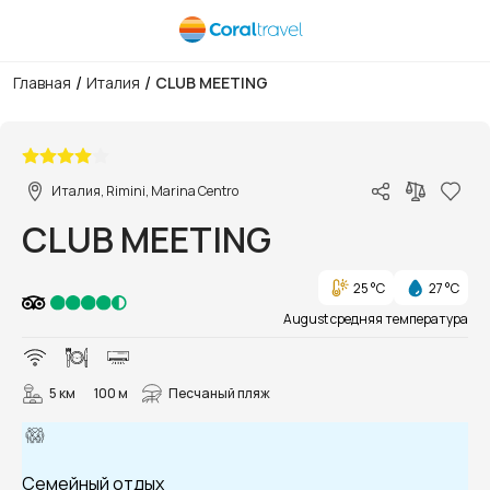
/
/
Главная
Италия
CLUB MEETING
1/13
Италия, Rimini, Marina Centro
CLUB MEETING
25 °C
27 °C
August средняя температура
5 км
100 м
Песчаный пляж
Семейный отдых