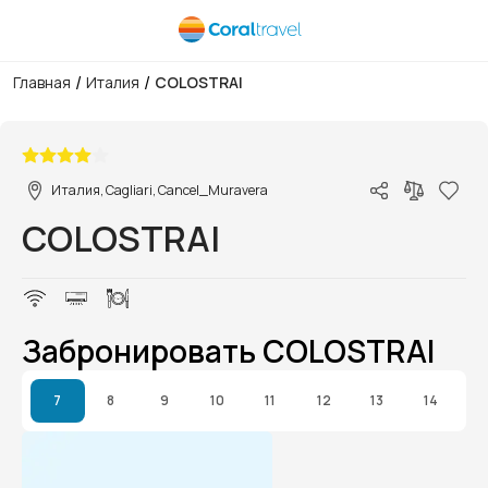
/
/
Главная
Италия
COLOSTRAI
1/1
Италия, Cagliari, Cancel_Muravera
COLOSTRAI
Забронировать COLOSTRAI
7
8
9
10
11
12
13
14