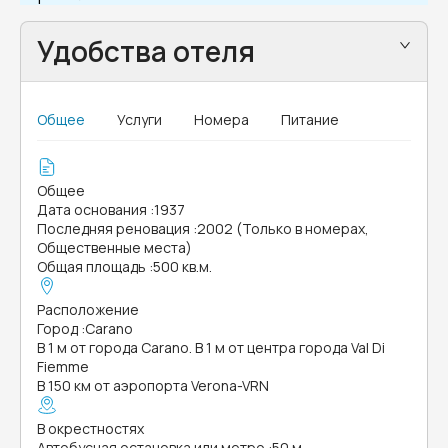
Удобства отеля
Общее
Услуги
Номера
Питание
Общее
Дата основания
:
1937
Последняя реновация
:
2002 (Только в номерах,
Общественные места)
Общая площадь
:
500 кв.м.
Расположение
Город
:
Carano
В 1 м от города Carano. В 1 м от центра города Val Di
Fiemme
В 150 км от аэропорта Verona-VRN
В окрестностях
Автобусная остановка или метро
:
50 м