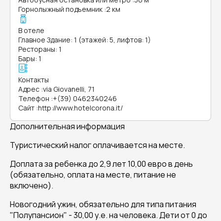
Горнолыжный подъемник
:
2 км
В отеле
Главное Здание: 1 (этажей: 5, лифтов: 1)
Рестораны: 1
Бары: 1
Контакты
Адрес
:
via Giovanelli, 71
Телефон
:
+(39) 0462340246
Сайт
:
http://www.hotelcorona.it/
Дополнительная информация
Туристический налог оплачивается на месте.
Доплата за ребенка до 2,9 лет 10,00 евро в день
(обязательно, оплата на месте, питание не
включено).
Новогодний ужин, обязательно для типа питания
"Полупансион" - 30,00 у.е. на человека. Дети от 0 до