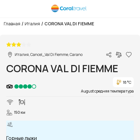
/
/
Главная
Италия
CORONA VAL DI FIEMME
1/11
Италия, Cancel_Val Di Fiemme, Carano
CORONA VAL DI FIEMME
18 °C
August средняя температура
150 км
Горные лыжи