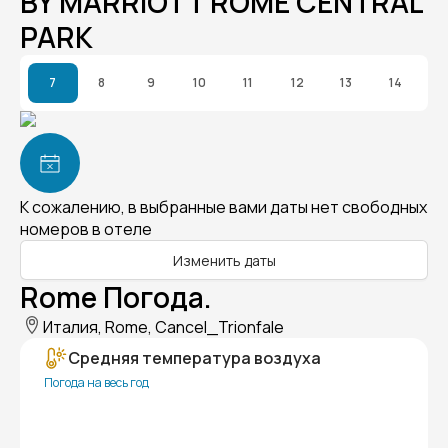
BY MARRIOTT ROME CENTRAL
PARK
7
8
9
10
11
12
13
14
К сожалению, в выбранные вами даты нет свободных
номеров в отеле
Изменить даты
Rome Погода.
Италия, Rome, Cancel_Trionfale
Средняя температура воздуха
Погода на весь год