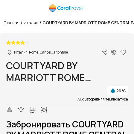
/
/
Главная
Италия
COURTYARD BY MARRIOTT ROME CENTRAL P
1/1
Италия, Rome, Cancel_Trionfale
COURTYARD BY
MARRIOTT ROME
CENTRAL PARK
26 °C
August средняя температура
Забронировать COURTYARD