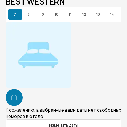
BEST WESTERN
7
8
9
10
11
12
13
14
К сожалению, в выбранные вами даты нет свободных
номеров в отеле
Изменить даты