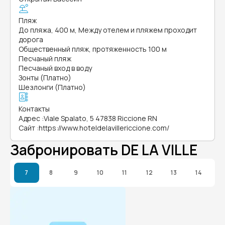
Пляж
До пляжа, 400 м, Между отелем и пляжем проходит
дорога
Общественный пляж, протяженность 100 м
Песчаный пляж
Песчаный вход в воду
Зонты (Платно)
Шезлонги (Платно)
Контакты
Адрес
:
Viale Spalato, 5 47838 Riccione RN
Сайт
:
https://www.hoteldelavillericcione.com/
Забронировать DE LA VILLE
7
8
9
10
11
12
13
14