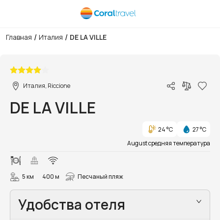
/
/
Главная
Италия
DE LA VILLE
1/4
Италия, Riccione
DE LA VILLE
24 °C
27 °C
August средняя температура
5 км
400 м
Песчаный пляж
Удобства отеля