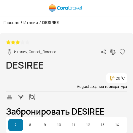
/
/
Главная
Италия
DESIREE
1/1
Италия, Cancel_Florence.
DESIREE
26 °C
August средняя температура
Забронировать DESIREE
7
8
9
10
11
12
13
14