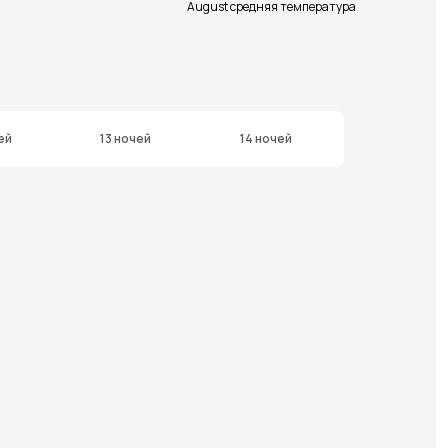
August средняя температура
ей
13 ночей
14 ночей