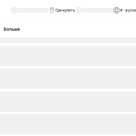
Где купить
₽
-
русс
Больше