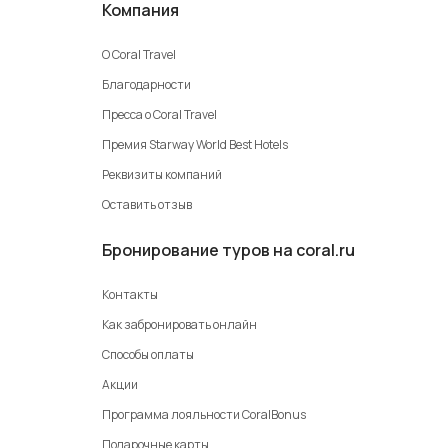
Компания
О Coral Travel
Благодарности
Пресса о Coral Travel
Премия Starway World Best Hotels
Реквизиты компаний
Оставить отзыв
Бронирование туров на coral.ru
Контакты
Как забронировать онлайн
Способы оплаты
Акции
Программа лояльности CoralBonus
Подарочные карты