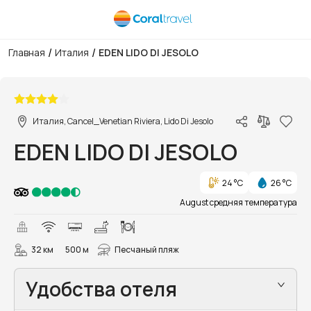
/
/
Главная
Италия
EDEN LIDO DI JESOLO
1/17
Италия, Cancel_Venetian Riviera, Lido Di Jesolo
EDEN LIDO DI JESOLO
24 °C
26 °C
August средняя температура
32 км
500 м
Песчаный пляж
Удобства отеля