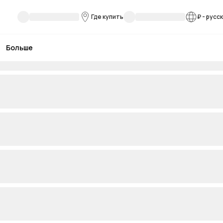
Где купить
₽
-
русс
Больше