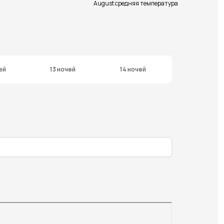
August средняя температура
ей
13 ночей
14 ночей