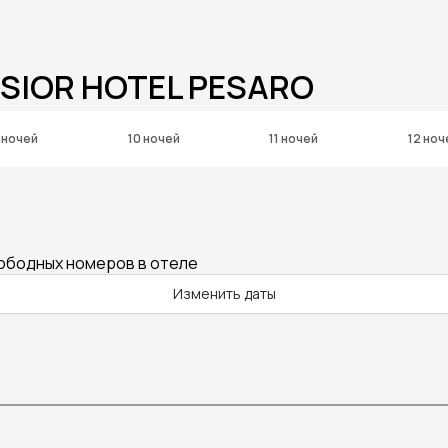
LSIOR HOTEL PESARO
 ночей
10 ночей
11 ночей
12 ноч
вободных номеров в отеле
Изменить даты