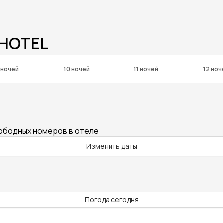
 HOTEL
 ночей
10 ночей
11 ночей
12 ноч
вободных номеров в отеле
Изменить даты
Погода сегодня