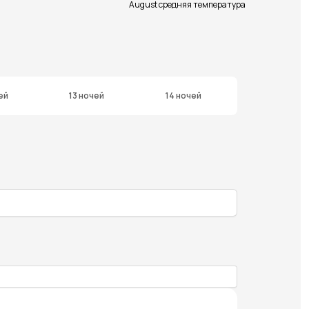
August средняя температура
ей
13 ночей
14 ночей