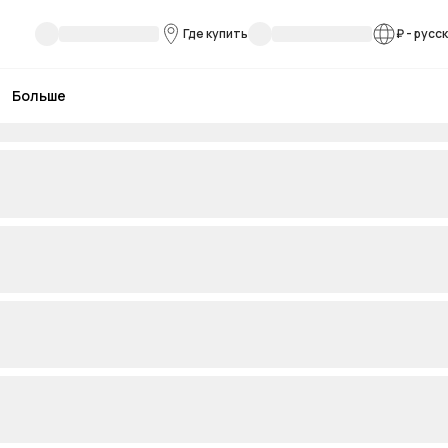
Где купить
₽
-
русс
Больше