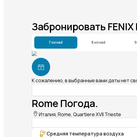
Забронировать FENIX
7 ночей
8 ночей
9
К сожалению, в выбранные вами даты нет с
Rome Погода.
Италия, Rome, Quartiere XVII Trieste
Средняя температура воздуха