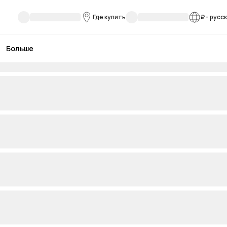
Где купить
₽
-
русс
Больше