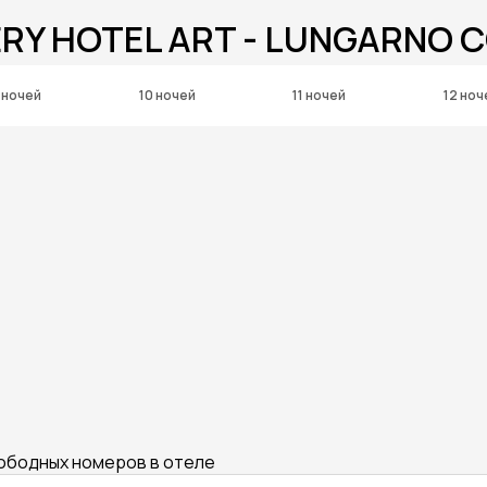
ERY HOTEL ART - LUNGARNO 
 ночей
10 ночей
11 ночей
12 ноч
вободных номеров в отеле