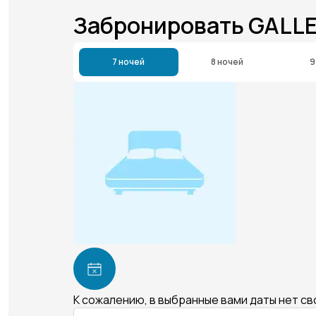
Забронировать GALL
7 ночей
8 ночей
9
К сожалению, в выбранные вами даты нет с