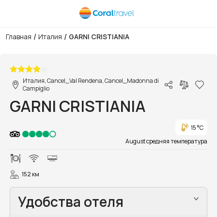
/
/
Главная
Италия
GARNI CRISTIANIA
1/11
Италия, Cancel_Val Rendena, Cancel_Madonna di
Campiglio
GARNI CRISTIANIA
15 °C
August средняя температура
152 км
Удобства отеля