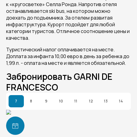
к «кругосветке» Селла Ронда. Напротив отеля
останавливается ski bus, на котором можно
доехать до подъемника. За отелем развитая
инфраструктура. Курорт подойдет для любой
категории туристов. Отличное соотношение цены и
качества.
Туристический налог оплачивается на месте.
Доплата за инфанта 10,00 евро в день за ребенка до
1,99 л. - оплата на месте и является обязательной.
Забронировать GARNI DE
FRANCESCO
7
8
9
10
11
12
13
14