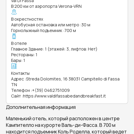
Val Di Fassa
В 200 км от аэропорта Verona-VRN
В окрестностях
Автобусная остановка или метро
:
30 м
Горнолыжный подъемник
:
700 м
В отеле
Главное Здание: 1 (этажей: 3, лифтов: Нет)
Рестораны: 1
Бары: 1
Контакты
Адрес
:
Streda Dolomites, 16 38031 Campitello di Fassa
TN
Телефон
:
+(39) 0462751009
Сайт
:
https://www.valdifassabedandbreakfast.it
Дополнительная информация
Маленький отель, который расположен в центре
Кампителло на курорте Валь-ди-Фасса. В 700 м
находится подъемник Коль Роделла, который ведет