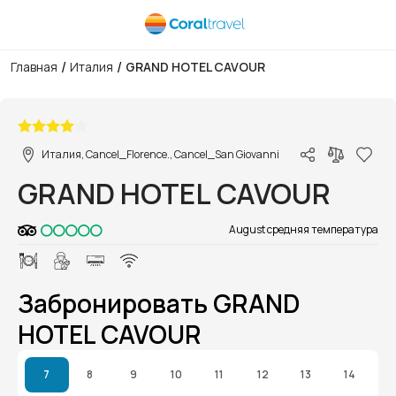
/
/
Главная
Италия
GRAND HOTEL CAVOUR
1/1
Италия, Cancel_Florence., Cancel_San Giovanni
GRAND HOTEL CAVOUR
August средняя температура
Забронировать GRAND
HOTEL CAVOUR
7
8
9
10
11
12
13
14