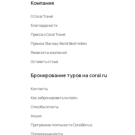
Компания
О Coral Travel
Благодарности
Пресса о Coral Travel
Премия Starway World Best Hotels
Реквизиты компаний
Оставить отзыв
Бронирование туров на coral.ru
Контакты
Как забронировать онлайн
Способы оплаты
Акции
Программа лояльности CoralBonus
Подарочные карты