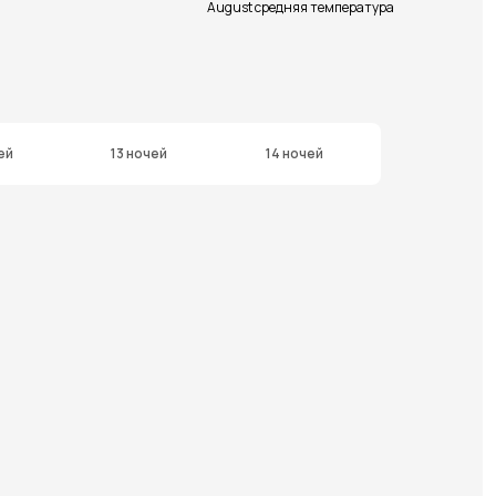
August средняя температура
ей
13 ночей
14 ночей