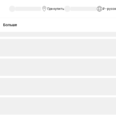
Где купить
₽
-
русс
Больше