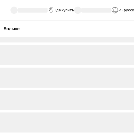
Где купить
₽
-
русс
Больше