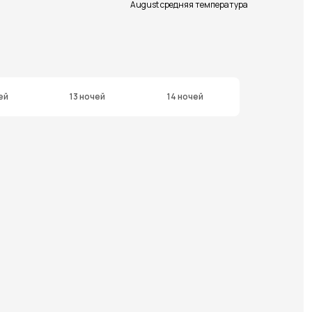
August средняя температура
ей
13 ночей
14 ночей