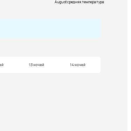
August средняя температура
ей
13 ночей
14 ночей