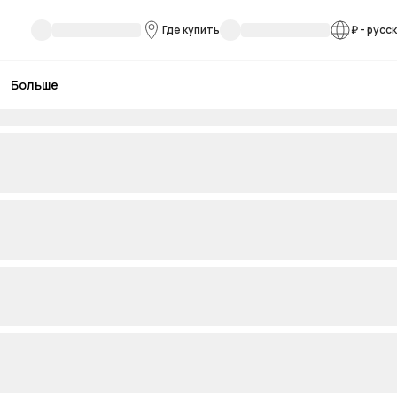
Где купить
₽
-
русс
Больше