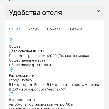
Удобства отеля
Общее
Услуги
Номера
Питание
Общее
Дата основания
:
1900
Последняя реновация
:
2020 (Только в номерах,
Общественные места)
Общая площадь
:
500 кв.м.
Расположение
Город
:
Bormio
В 1 м от города Bormio. В 1 м от центра города Valtellina
В 230 км от аэропорта Verona-VRN
В окрестностях
Автобусная остановка или метро
:
50 м
Горнолыжный подъемник
:
600 м