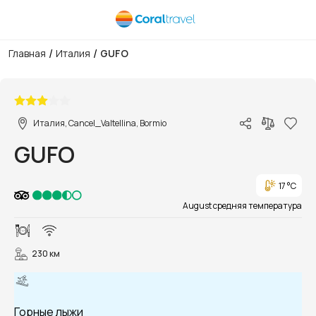
/
/
Главная
Италия
GUFO
1/13
Италия, Cancel_Valtellina, Bormio
GUFO
17 °C
August средняя температура
230 км
Горные лыжи