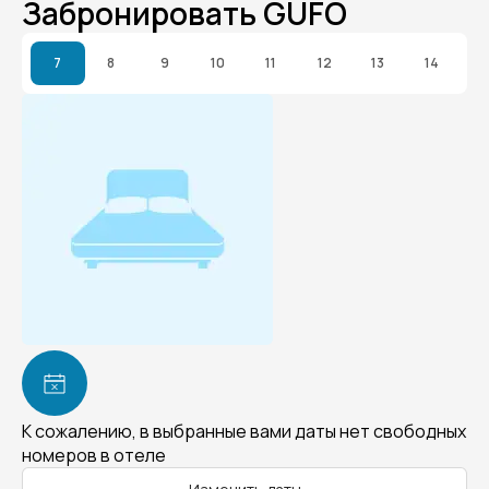
Забронировать GUFO
7
8
9
10
11
12
13
14
К сожалению, в выбранные вами даты нет свободных
номеров в отеле