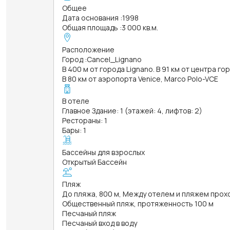
Общее
Дата основания
:
1998
Общая площадь
:
3 000 кв.м.
Расположение
Город
:
Cancel_Lignano
В 400 м от города Lignano. В 91 км от центра гор
В 80 км от аэропорта Venice, Marco Polo-VCE
В отеле
Главное Здание: 1 (этажей: 4, лифтов: 2)
Рестораны: 1
Бары: 1
Бассейны для взрослых
Открытый Бассейн
Пляж
До пляжа, 800 м, Между отелем и пляжем прох
Общественный пляж, протяженность 100 м
Песчаный пляж
Песчаный вход в воду