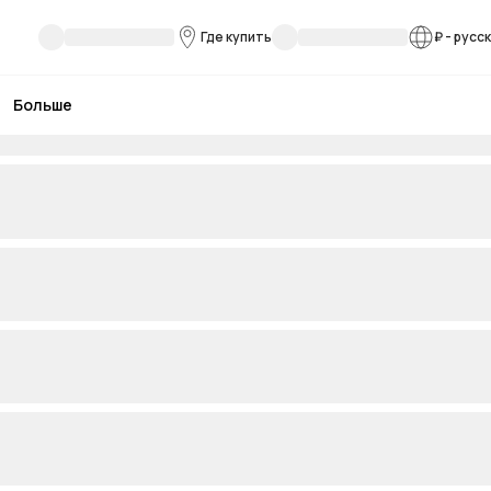
Где купить
₽
-
русс
Больше