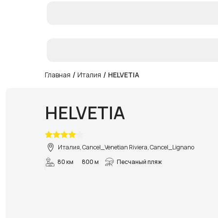
/
/
Главная
Италия
HELVETIA
HELVETIA
Италия, Cancel_Venetian Riviera, Cancel_Lignano
80 км
800 м
Песчаный пляж