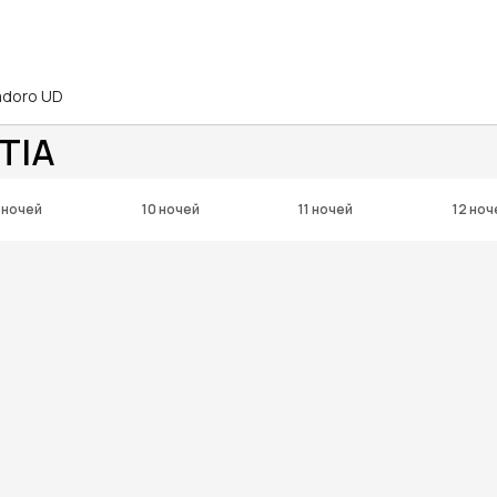
iadoro UD
TIA
 ночей
10 ночей
11 ночей
12 ноч