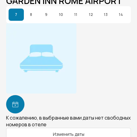
GARDEN INN ROME AIRPORT
7
8
9
10
11
12
13
14
К сожалению, в выбранные вами даты нет свободных
номеров в отеле
Изменить даты