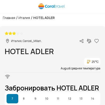
/
/
Главная
Италия
HOTEL ADLER
1/1
Италия, Cancel_Milan.
HOTEL ADLER
25 °C
August средняя температура
Забронировать HOTEL ADLER
7
8
9
10
11
12
13
14