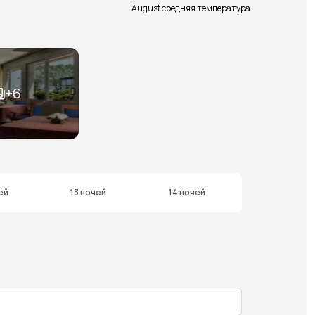
August средняя температура
+
6
ей
13 ночей
14 ночей