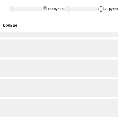
Где купить
₽
-
русс
Больше