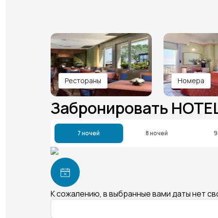
Рестораны
Номера
Забронировать HOTE
7 ночей
8 ночей
9
К сожалению, в выбранные вами даты нет с