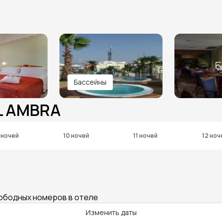
Бассейны
L AMBRA
 ночей
10 ночей
11 ночей
12 ноч
вободных номеров в отеле
Изменить даты