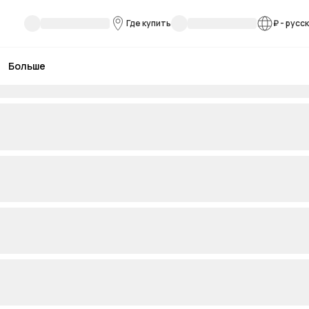
Где купить
₽
-
русс
Больше