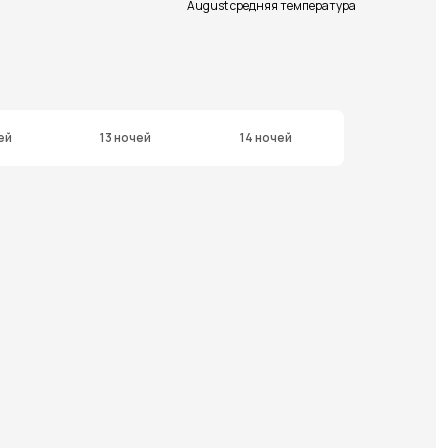
August средняя температура
ей
13 ночей
14 ночей