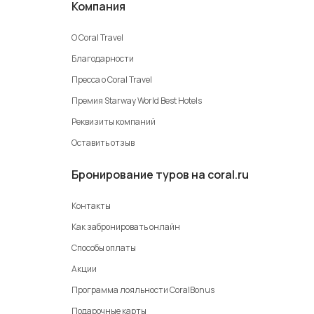
Компания
О Coral Travel
Благодарности
Пресса о Coral Travel
Премия Starway World Best Hotels
Реквизиты компаний
Оставить отзыв
Бронирование туров на coral.ru
Контакты
Как забронировать онлайн
Способы оплаты
Акции
Программа лояльности CoralBonus
Подарочные карты