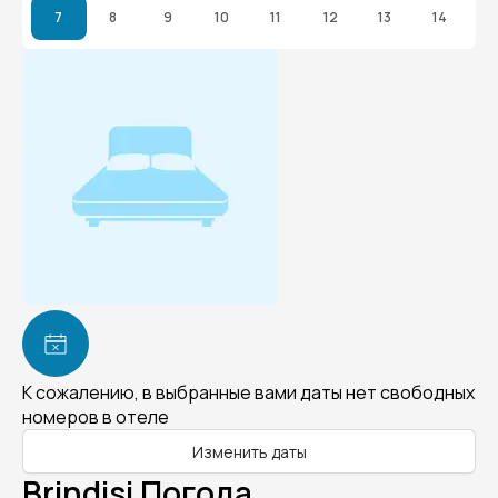
7
8
9
10
11
12
13
14
К сожалению, в выбранные вами даты нет свободных
номеров в отеле
Изменить даты
Brindisi Погода.