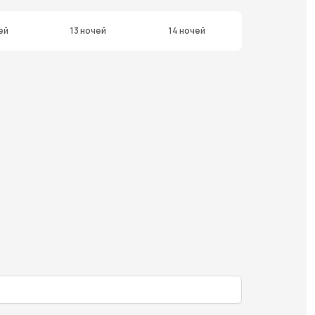
ей
13 ночей
14 ночей