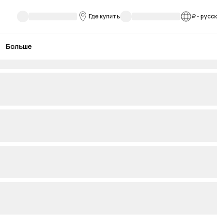
Где купить
₽
-
русс
Больше