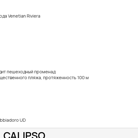
ода Venetian Riviera
одит пешеходный променад
щественного пляжа, протяженность 100 м
abbiadoro UD
L CALIPSO