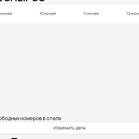
 ночей
10 ночей
11 ночей
12 ноч
вободных номеров в отеле
Изменить даты