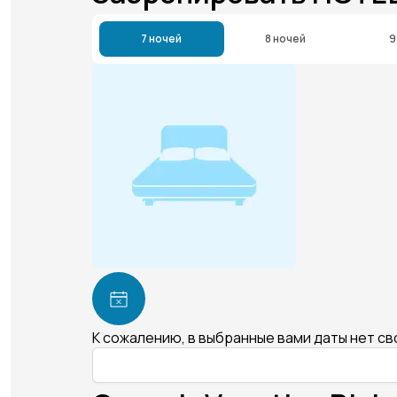
7 ночей
8 ночей
9
К сожалению, в выбранные вами даты нет с