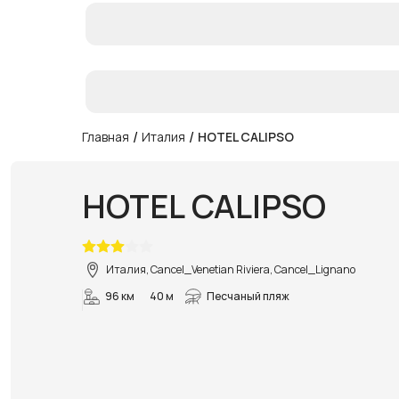
/
/
Главная
Италия
HOTEL CALIPSO
HOTEL CALIPSO
Италия, Cancel_Venetian Riviera, Cancel_Lignano
96 км
40 м
Песчаный пляж