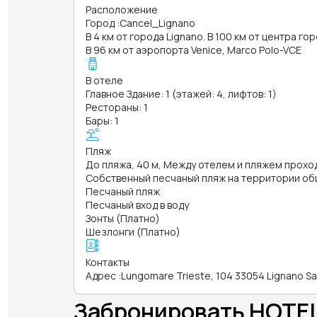
Расположение
Город
:
Cancel_Lignano
В 4 км от города Lignano. В 100 км от центра гор
В 96 км от аэропорта Venice, Marco Polo-VCE
В отеле
Главное Здание: 1 (этажей: 4, лифтов: 1)
Рестораны: 1
Бары: 1
Пляж
До пляжа, 40 м, Между отелем и пляжем прох
Собственный песчаный пляж на территории об
Песчаный пляж
Песчаный вход в воду
Зонты (Платно)
Шезлонги (Платно)
Контакты
Адрес
:
Lungomare Trieste, 104 33054 Lignano S
Забронировать HOTE