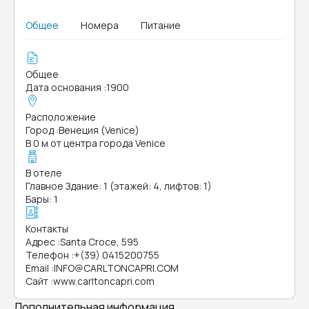
Общее
Номера
Питание
Общее
Дата основания
:
1900
Расположение
Город
:
Венеция (Venice)
В 0 м от центра города Venice
В отеле
Главное Здание: 1 (этажей: 4, лифтов: 1)
Бары: 1
Контакты
Адрес
:
Santa Croce, 595
Телефон
:
+(39) 0415200755
Email
:
INFO@CARLTONCAPRI.COM
Сайт
:
www.carltoncapri.com
Дополнительная информация