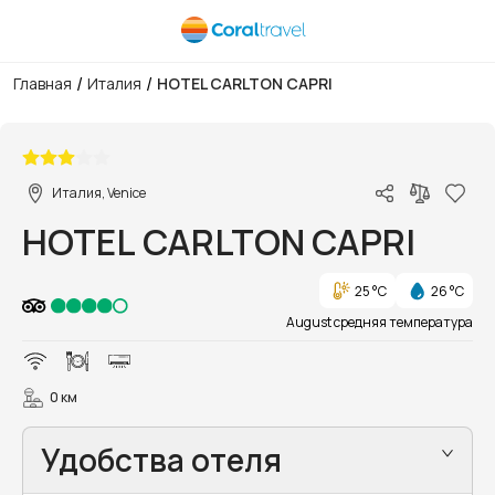
/
/
Главная
Италия
HOTEL CARLTON CAPRI
1/18
Италия, Venice
HOTEL CARLTON CAPRI
25 °C
26 °C
August средняя температура
0 км
Удобства отеля