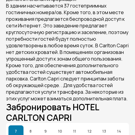
В здании насчитывается 37 гостеприимных
гостиничных номера/ов. Кроме того, в этом месте
проживания предлагается беспроводной доступ к
сети Интернет. Это заведение предлагает
круглосуточную регистрацию и заселение, поэтому
потребности гостей будут полностью
удовлетворены в любое время суток. В Carlton Capri
нет детских кроватей. В помещениях организован
упрощенный доступ к зонам общего пользования.
Кроме того, для обеспечения дополнительного
удобства гостей существует автомобильная
парковка. Carlton Capri следует принципам заботы
об окружающей среде. . Для удобства гостей
предлагаются услуги трансфера. За некоторые из
этих услуг может взиматься дополнительная плата.
Забронировать HOTEL
CARLTON CAPRI
7
8
9
10
11
12
13
14