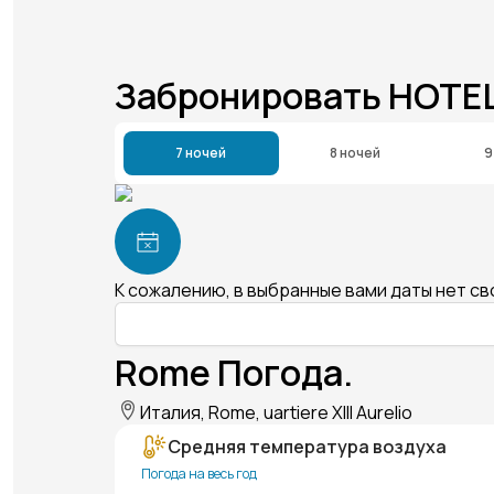
Забронировать HOTEL
7 ночей
8 ночей
9
К сожалению, в выбранные вами даты нет с
Rome Погода.
Италия, Rome, uartiere XIII Aurelio
Средняя температура воздуха
Погода на весь год