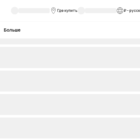
Где купить
₽
-
русс
Больше