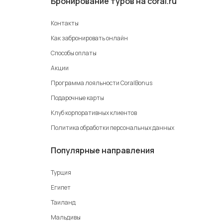
Бронирование туров на coral.ru
Контакты
Как забронировать онлайн
Способы оплаты
Акции
Программа лояльности CoralBonus
Подарочные карты
Клуб корпоративных клиентов
Политика обработки персональных данных
Популярные направления
Турция
Египет
Таиланд
Мальдивы