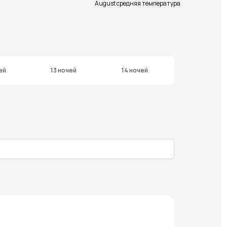
August средняя температура
ей
13 ночей
14 ночей