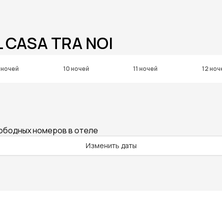
 CASA TRA NOI
 ночей
10 ночей
11 ночей
12 ноч
вободных номеров в отеле
Изменить даты